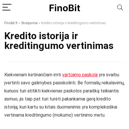
Finobit.lt
»
Straipsniai
»
Kredito istorija ir kreditingumo vertinimas
Kredito istorija ir
kreditingumo vertinimas
Kiekvienam ketinančiam imti
vartojimo paskolą
yra svarbu
įvertinti savo galimybes pasiskolinti. Be formalių reikalavimų,
kuriuos turi atitikti kiekvienas paskolos paraišką teikiantis
asmuo, jis taip pat turi turėti pakankamai gerą kredito
istoriją, kuri kartu su kitais duomenimis yra kompleksiškai
vertinama kreditingumo (mokumo) vertinimo metu.