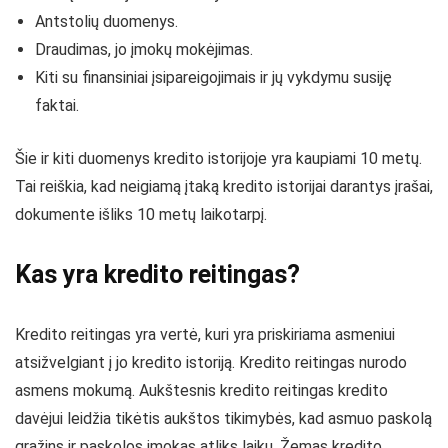
Antstolių duomenys.
Draudimas, jo įmokų mokėjimas.
Kiti su finansiniai įsipareigojimais ir jų vykdymu susiję
faktai.
Šie ir kiti duomenys kredito istorijoje yra kaupiami 10 metų.
Tai reiškia, kad neigiamą įtaką kredito istorijai darantys įrašai,
dokumente išliks 10 metų laikotarpį.
Kas yra kredito reitingas?
Kredito reitingas yra vertė, kuri yra priskiriama asmeniui
atsižvelgiant į jo kredito istoriją. Kredito reitingas nurodo
asmens mokumą. Aukštesnis kredito reitingas kredito
davėjui leidžia tikėtis aukštos tikimybės, kad asmuo paskolą
grąžins ir paskolos įmokas atliks laiku. Žemas kredito