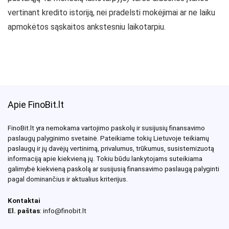
vertinant kredito istoriją, nei pradelsti mokėjimai ar ne laiku
apmokėtos sąskaitos ankstesniu laikotarpiu.
Apie FinoBit.lt
FinoBit.lt yra nemokama vartojimo paskolų ir susijusių finansavimo
paslaugų palyginimo svetainė. Pateikiame tokių Lietuvoje teikiamų
paslaugų ir jų davėjų vertinimą, privalumus, trūkumus, susistemizuotą
informaciją apie kiekvieną jų. Tokiu būdu lankytojams suteikiama
galimybė kiekvieną paskolą ar susijusią finansavimo paslaugą palyginti
pagal dominančius ir aktualius kriterijus.
Kontaktai
El. paštas
: info@finobit.lt