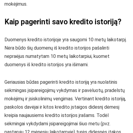
mokėjimus.
Kaip pagerinti savo kredito istoriją?
Duomenys kredito istorijoje yra saugomi 10 metų laikotarpį.
Nėra būdo šių duomenų iš kredito istorijos pašalinti
nepraėjus numatytam 10 metų laikotarpiui, kuomet
duomenys iš kredito istorijos yra išimami.
Geriausias būdas pagerinti kredito istoriją yra nuolatinis
sėkmingas įsipareigojimų vykdymas ir pavėluotų, pradelstų
mokėjimų ir įsiskolinimų vengimas. Vertinant kredito istoriją,
paskolos davėjai ir kitos kredito įstaigos didesnį dėmesį
kreipia naujausiems kredito istorijos įrašams. Todėl
sėkmingai vykdydami įsipareigojimai šiuo metu (pvz.
pastarųjų 12 mėnesių laikotarpyje) turės didesnės įtakos